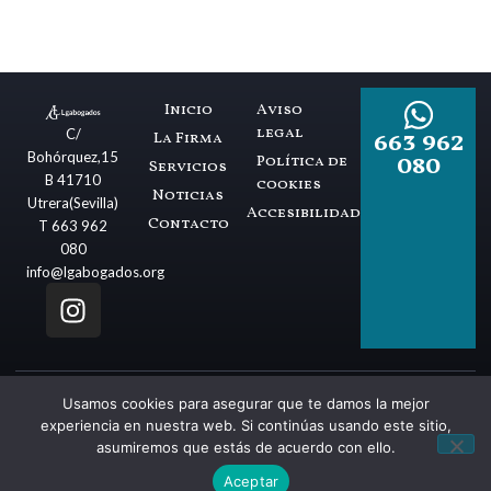
Inicio
Aviso
legal
663 962
C/
La Firma
080
Bohórquez,15
Política de
Servicios
B 41710
cookies
Noticias
Utrera(Sevilla)
Accesibilidad
Contacto
T 663 962
080
info@lgabogados.org
Usamos cookies para asegurar que te damos la mejor
experiencia en nuestra web. Si continúas usando este sitio,
asumiremos que estás de acuerdo con ello.
© 2026 Lgabogados.org | Todos Los Derechos Reservados
Aceptar