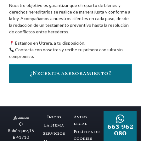
Nuestro objetivo es garantizar que el reparto de bienes y
derechos hereditarios se realice de manera
justa y conforme a
la ley
. Acompañamos a nuestros clientes en cada
paso, desde
la redacción de un testamento preventivo hasta la resolución
de conflictos entre herederos.
Estamos en Utrera, a tu disposición.
Contacta con nosotros y recibe tu
primera consulta sin
compromiso
.
¿Necesita asesoramiento?
Inicio
Aviso
legal
663 962
C/
La Firma
080
Bohórquez,15
Política de
Servicios
B 41710
cookies